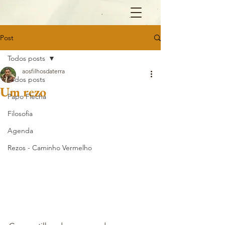
Post
Todos posts
aosfilhosdaterra
Todos posts
Um rezo
Papo Flecha
Filosofia
Agenda
Rezos - Caminho Vermelho