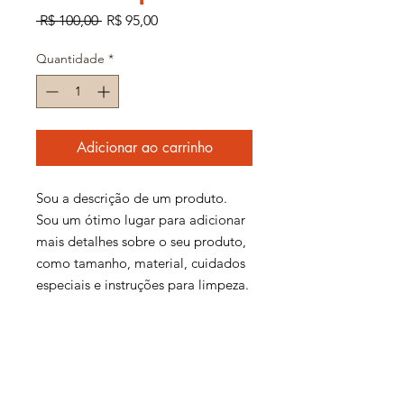
Preço
Preço
 R$ 100,00 
R$ 95,00
normal
promocional
Quantidade
*
Adicionar ao carrinho
Sou a descrição de um produto. 
Sou um ótimo lugar para adicionar 
mais detalhes sobre o seu produto, 
como tamanho, material, cuidados 
especiais e instruções para limpeza.
INFORMAÇÕES DO
PRODUTO
Sou um detalhe do produto. Sou um