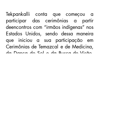
Tekpankalli conta que começou a
participar das cerimônias a partir
deencontros com “irmãos indígenas” nos
Estados Unidos, sendo dessa maneira
que iniciou a sua participação em
Cerimônias de Temazcal e de Medicina,
da Dança do Sol e da Busca de Visão,
na qual participou pela primeira vez em
South Dakota em 1980, e dessa forma
começou a conhecer alguns líderes
indígenas norteamericanos como Henry
Crow Dog, Leonard Crow Dog, Black
Elk, entre outros. Tekapankalli também
relata que morou em diversas reservas
indígenas, participando de várias
cerimônias e rituais com anciões, onde
teria sido iniciado em diversas “tribos e
nações indígenas”, entre elas os Lakota
Sioux de Rosebud, onde teria sido
reconhecido como um Chefe da Dança