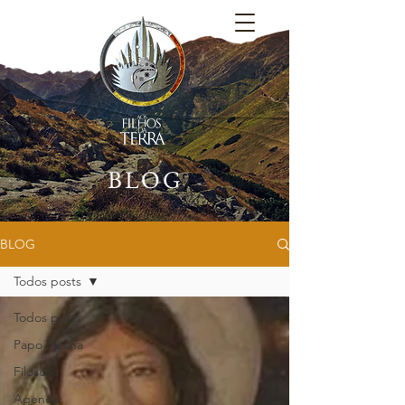
BLOG
BLOG
Todos posts
Todos posts
Papo Flecha
Filosofia
Agenda