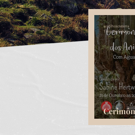
aosfilhosdaterra
1 min de leitura
Cerimôn
Animais