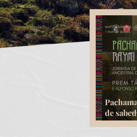
aosfilhosdaterra
1 min de leitura
Pachama
de sabed
Abya Yal