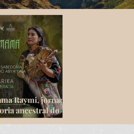
ma Raymi, jornada
oria ancestral do
a