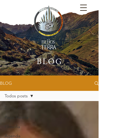
BLOG
BLOG
Todos posts
Todos posts
Papo Flecha
Filosofia
Agenda