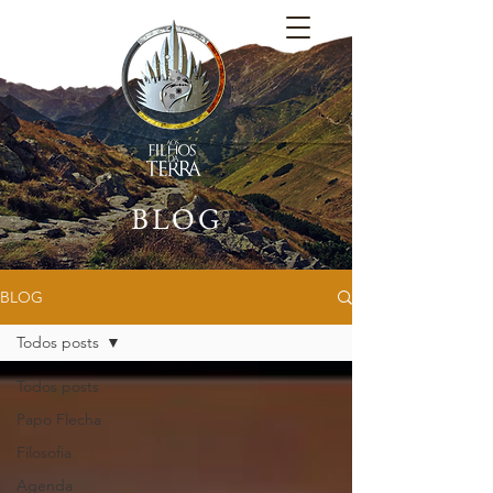
BLOG
BLOG
Todos posts
Todos posts
Papo Flecha
Filosofia
Agenda