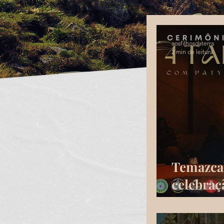
aosfilhosdaterra
2 min de leitura
Temazcal
celebraç
terra e a