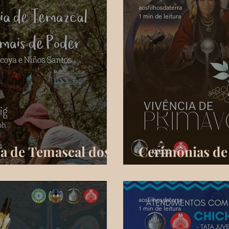
aosfilhosdaterra
1 min de leitura
a de Temascal dos
Cerimônias de
 de Poder
Primavera
aosfilhosdaterra
1 min de leitura