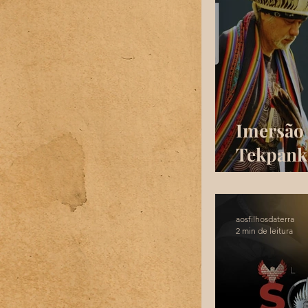
Imersão 
Tekpanka
Sagrado 
aosfilhosdaterra
2 min de leitura