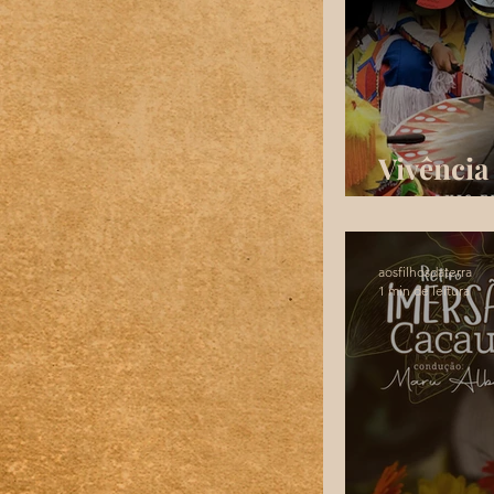
Vivência
Lakota
aosfilhosdaterra
1 min de leitura