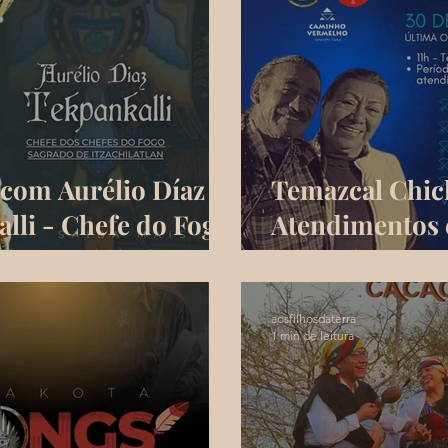
com Aurélio Díaz
Temazcal Chic
lli - Chefe do Fogo
Atendimentos 
de Itzachilatlan
Juvenal e Nana
aosfilhosdaterra
1 min de leitura