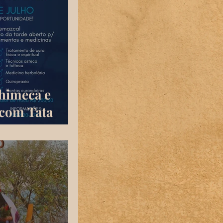
himeca e
com Tata
 Ana