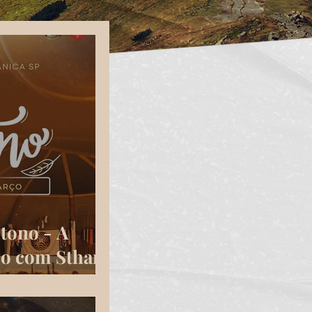
tono - A
so com Sthan
tepeltl