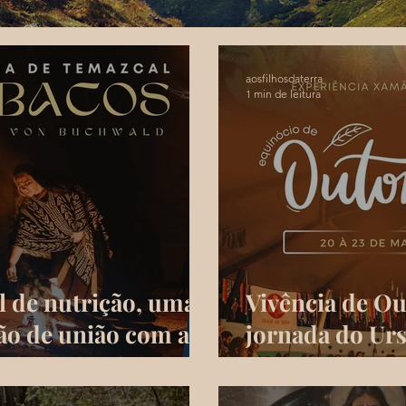
aosfilhosdaterra
1 min de leitura
 de nutrição, uma
Vivência de Ou
ão de união com a
jornada do Ur
ntigos rituais
Xannia Tehuan