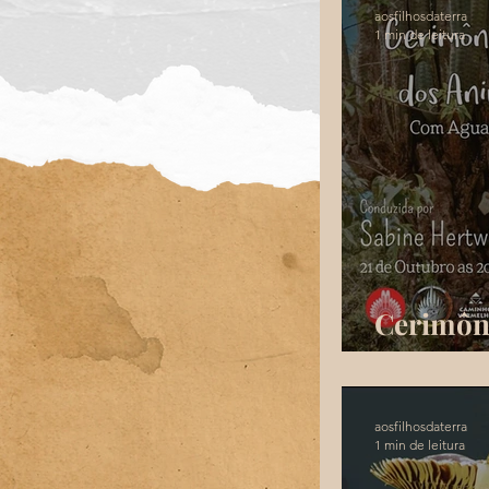
aosfilhosdaterra
1 min de leitura
Cerimôn
Animais
aosfilhosdaterra
1 min de leitura