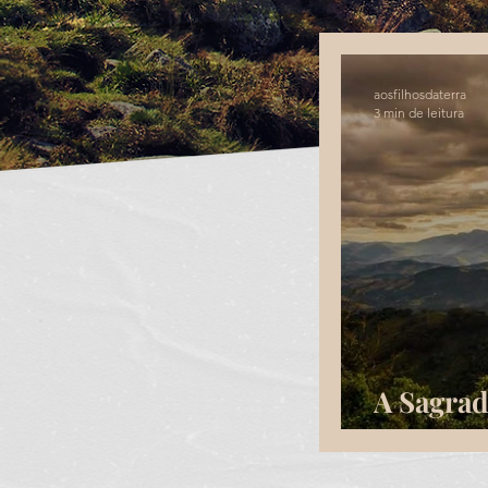
aosfilhosdaterra
3 min de leitura
A Sagrad
Mantiqu