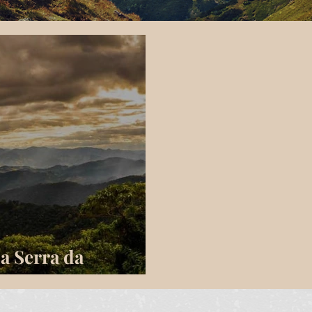
a Serra da
eira