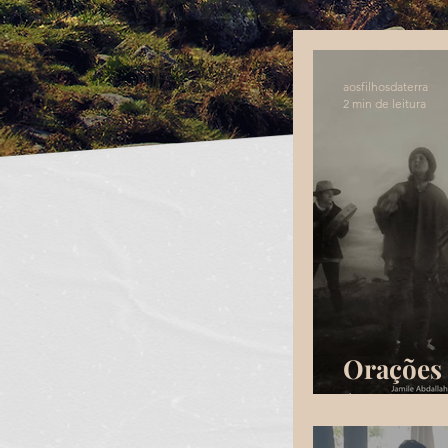
aosfilhosdaterra
2 min de leitura
Orações 
(Vision 