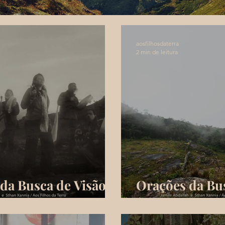
aosfilhosdaterra
2 min de leitura
da Busca de Visão
Orações da Bus
Quest) 3
(Vision Quest) 