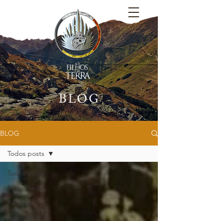
BLOG
BLOG
Todos posts
Todos posts
Papo Flecha
Filosofia
Agenda